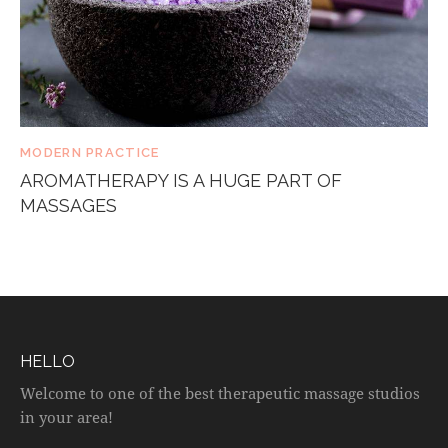
MODERN PRACTICE
AROMATHERAPY IS A HUGE PART OF
MASSAGES
HELLO
Welcome to one of the best therapeutic massage studios
in your area!