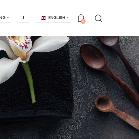
ENGLISH
ING
0