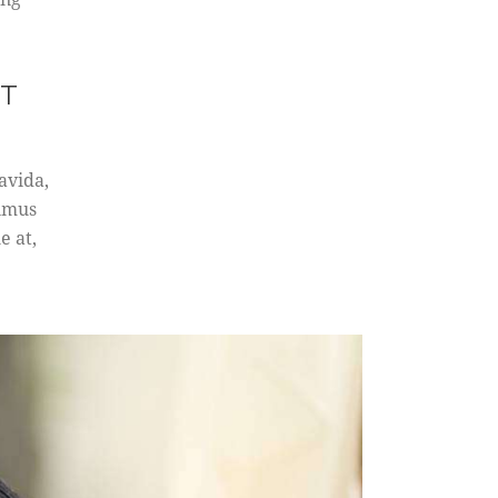
CT
avida,
ximus
e at,