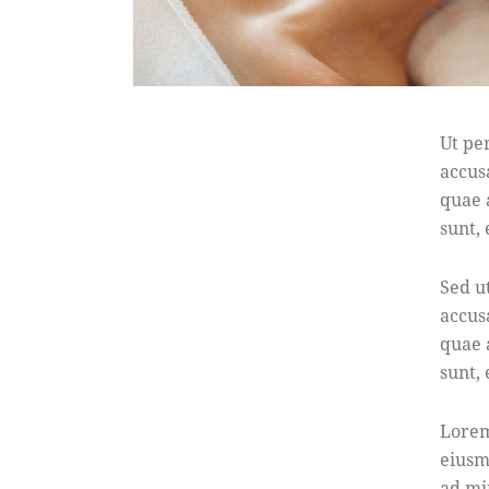
Ut pe
accus
quae a
sunt,
Sed u
accus
quae a
sunt,
Lorem
eiusm
ad mi