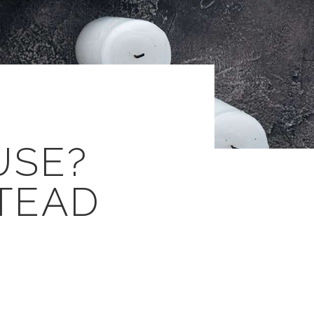
USE?
TEAD