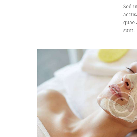
Sed u
accus
quae a
sunt.