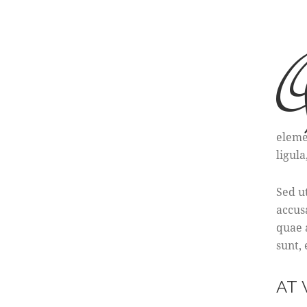
eleme
ligula
Sed u
accus
quae a
sunt,
AT