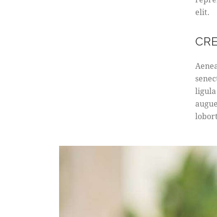
elit.
CR
Aenea
senec
ligula
augue
lobort