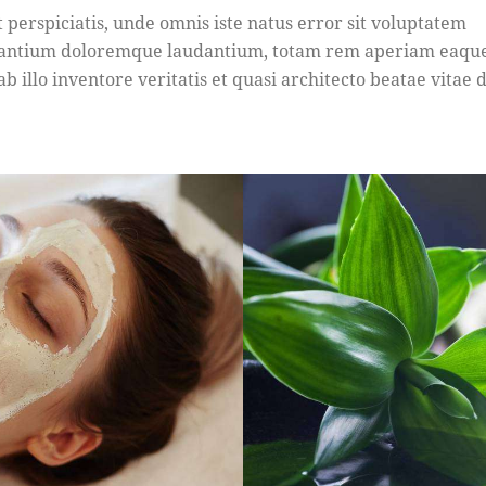
t perspiciatis, unde omnis iste natus error sit voluptatem
antium doloremque laudantium, totam rem aperiam eaque
b illo inventore veritatis et quasi architecto beatae vitae d