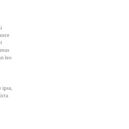
i
Fusce
et
vamus
an leo
 ipsa,
icta