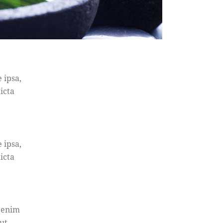
 ipsa,
icta
 ipsa,
icta
t enim
ut