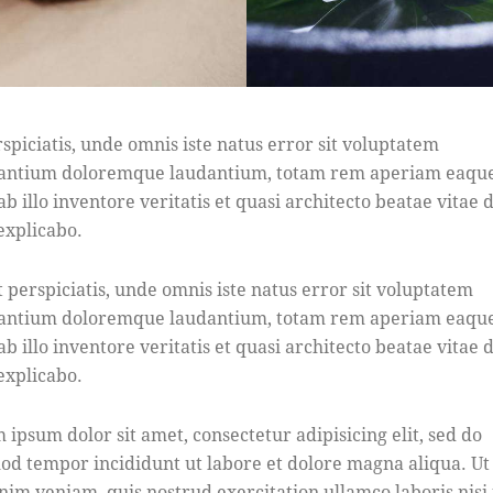
rspiciatis, unde omnis iste natus error sit voluptatem
antium doloremque laudantium, totam rem aperiam eaque
b illo inventore veritatis et quasi architecto beatae vitae d
 explicabo.
t perspiciatis, unde omnis iste natus error sit voluptatem
antium doloremque laudantium, totam rem aperiam eaque
b illo inventore veritatis et quasi architecto beatae vitae d
 explicabo.
 ipsum dolor sit amet, consectetur adipisicing elit, sed do
od tempor incididunt ut labore et dolore magna aliqua. U
nim veniam, quis nostrud exercitation ullamco laboris nisi 