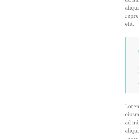
aliqu
repre
elit.
Lorem
eiusm
ad mi
aliqu
repre