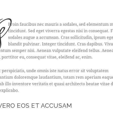
q
Proin faucibus nec mauris a sodales, sed elementum m
tincidunt. Sed eget viverra egestas nisi in consequat. 
sodales augue a accumsan. Cras sollicitudin, ipsum eg
blandit pulvinar. Integer tincidunt. Cras dapibus. Vi
ntum semper nisi. Aenean vulputate eleifend tellus. Aene
, porttitor eu, consequat vitae, eleifend ac, enim.
t perspiciatis, unde omnis iste natus error sit voluptatem
antium doloremque laudantium, totam rem aperiam eaque
b illo inventore veritatis et quasi architecto beatae vitae d
 explicabo.
 VERO EOS ET ACCUSAM