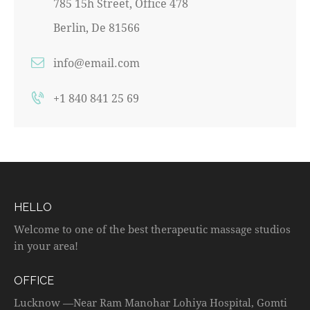
785 15h Street, Office 478
Berlin, De 81566
info@email.com
+1 840 841 25 69
HELLO
Welcome to one of the best therapeutic massage studios
in your area!
OFFICE
Lucknow —Near Ram Manohar Lohiya Hospital, Gomti